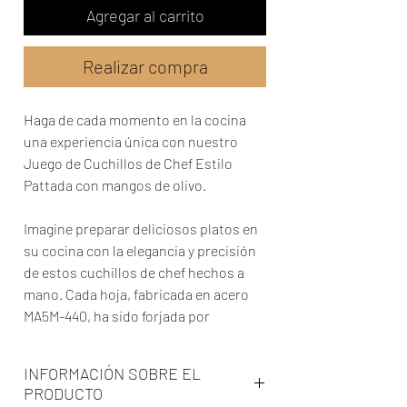
Agregar al carrito
Realizar compra
Haga de cada momento en la cocina
una experiencia única con nuestro
Juego de Cuchillos de Chef Estilo
Pattada con mangos de olivo.
Imagine preparar deliciosos platos en
su cocina con la elegancia y precisión
de estos cuchillos de chef hechos a
mano. Cada hoja, fabricada en acero
MA5M-440, ha sido forjada por
expertos para garantizar cortes
impecables y duraderos.
INFORMACIÓN SOBRE EL
PRODUCTO
Hay tres hojas diferentes en el juego,