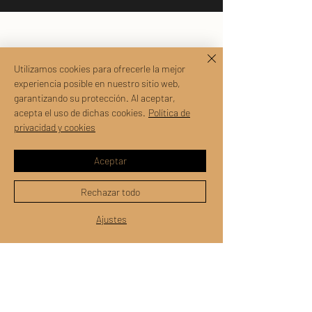
Utilizamos cookies para ofrecerle la mejor
experiencia posible en nuestro sitio web,
garantizando su protección. Al aceptar,
acepta el uso de dichas cookies.
Política de
privacidad y cookies
coltelliartigianalimanca@gmail.com
whatsapp:
+39-3518725650
Aceptar
Via Bellini, 1 (maps: via S'Ena) -
07016 Pattada (SS)
Rechazar todo
Massimo Manca - P.Iva:
Ajustes
02710870904
Política de privacidad y cookies
Términos y condiciones