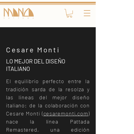
Cesare Monti
LO MEJOR DEL DISEÑO
ITALIANO
El equilibrio perfecto entre la
tradición sarda de la resolza y
las líneas del mejor diseño
italiano: de la colaboración con
Cesare Monti (
cesaremonti.com
)
nace la línea Pattada
Remastered, una edición