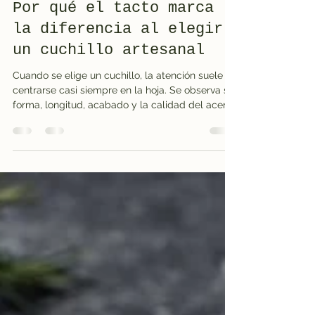
Massimo Manca
hace 3 días
5 min de lectura
Por qué el tacto marca
la diferencia al elegir
un cuchillo artesanal
Cuando se elige un cuchillo, la atención suele
centrarse casi siempre en la hoja. Se observa su
forma, longitud, acabado y la calidad del acero.
Sin embargo, uno de los aspectos más
importantes suele apreciarse únicamente en el
momento en que el cuchillo se sostiene en la
mano: el tacto. Un cuchillo artesanal no está
diseñado solo para ser admirado. Está pensado
para sujetarse, abrirse, utilizarse y reconocerse a
través del contacto con la mano. El peso, la
forma del mango, l