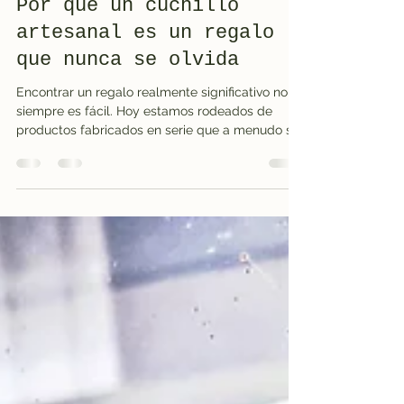
Massimo Manca
16 jul
3 min de lectura
Por qué un cuchillo
artesanal es un regalo
que nunca se olvida
Encontrar un regalo realmente significativo no
siempre es fácil. Hoy estamos rodeados de
productos fabricados en serie que a menudo se
compran rápidamente y se olvidan poco
después de recibirlos. Sin embargo, existen
objetos que dejan una huella duradera. Entre
ellos se encuentran los cuchillos artesanales,
que combinan funcionalidad, tradición y valor
personal. Un cuchillo hecho a mano no es solo
un objeto útil. Es una creación que cuenta una
historia y que puede acompañar a