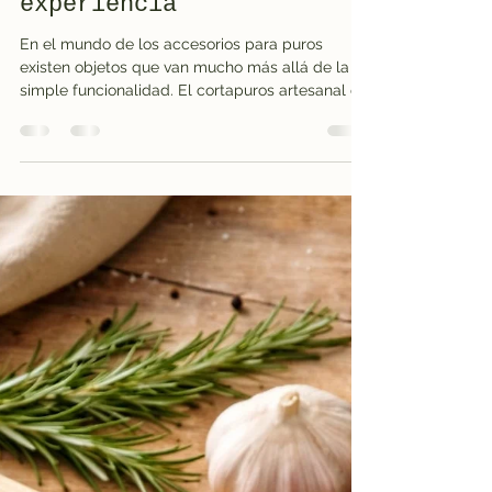
Massimo Manca
11 may
3 min de lectura
Cortapuros artesanales:
por qué elegir un
accesorio hecho a mano
cambia realmente la
experiencia
En el mundo de los accesorios para puros
existen objetos que van mucho más allá de la
simple funcionalidad. El cortapuros artesanal es
uno de ellos. No es solo una herramienta
técnica, sino un accesorio que combina
precisión, estética e identidad personal. En los
últimos años, cada vez más aficionados a los
puros buscan accesorios de calidad, fabricados
con materiales auténticos y trabajados
artesanalmente. Este interés no está relacionado
únicamente con el lujo o el coleccio