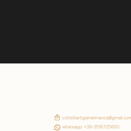
coltelliartigianalimanca@gmail.co
whatsapp: +39-3518725650