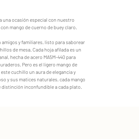
aproximadamente 
las instrucciones
Envío gratuito a t
ennegrece) (longi
puedes ver las ta
• Mango fabricad
 una ocasión especial con nuestro
• Cuchillo de mes
, con mango de cuerno de buey claro.
amigos y familiares, listo para saborear
hillos de mesa. Cada hoja afilada es un
sanal, hecha de acero MA5M-440 para
duraderos. Pero es el ligero mango de
 este cuchillo un aura de elegancia y
oso y sus matices naturales, cada mango
 distinción inconfundible a cada plato.
 la belleza artesanal, este cuchillo sardo
lemento perfecto. Combina la tradición
idad que hará de cada comida una
mente orientativas, ya que cada cuerno