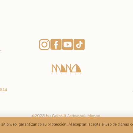
 únicas, por lo que puede haber ligeras
to al adquirido. Además, el juego de
pio estuche rígido.
m
0904
©2023 by Coltelli Artigianali Manca.
Creado y gestionado por
Consulting Ad Hoc
 sitio web, garantizando su protección. Al aceptar, acepta el uso de dichas c