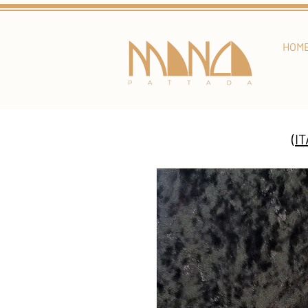
HOM
(I