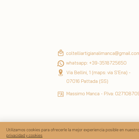
tiene unas tonalidades naturales
diferencias de coloración respec
cuchillos viene dentro de su pro
coltelliartigianalimanca@gmail.co
whatsapp: +39-3518725650
Via Bellini, 1 (maps: via S'Ena) -
07016 Pattada (SS)
Massimo Manca - P.Iva: 0271087
Utilizamos cookies para ofrecerle la mejor experiencia posible en nuestro
privacidad y cookies