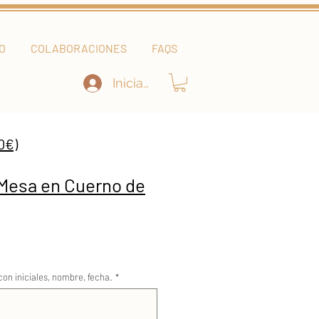
O
COLABORACIONES
FAQS
Iniciar sesión
0€)
 Mesa en Cuerno de
cio
con iniciales, nombre, fecha.
*