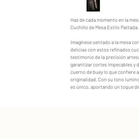
Haz de cada momento en la mesa
Cuchillo de Mesa Estilo Pattada
Imagínese sentado a la mesa con 
delicias con estos refinados cuc
testimonio de la precisión arte
garantizar cortes impecables y 
cuerno de buey lo que confiere a
originalidad. Con su tono lumin
es único, aportando un toque de
Para quienes aprecian la cocina y
de hoja fija representa un comp
sarda con un toque de exclusiv
auténtica experiencia.
Recuerda que las fotos son pura