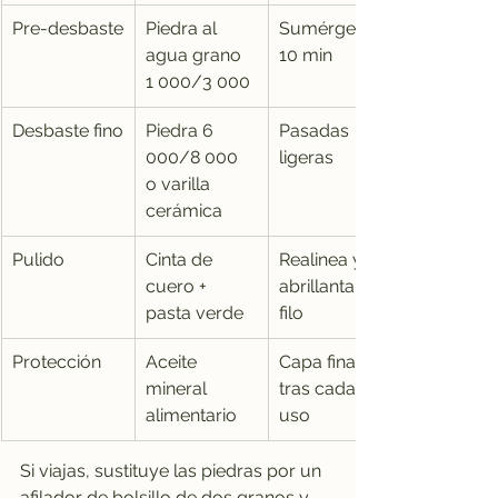
Pre-desbaste
Piedra al 
Sumérgela 
agua grano 
10 min
1 000/3 000
Desbaste fino
Piedra 6 
Pasadas 
000/8 000 
ligeras
o varilla 
cerámica
Pulido
Cinta de 
Realinea y 
cuero + 
abrillanta el 
pasta verde
filo
Protección
Aceite 
Capa fina 
mineral 
tras cada 
alimentario
uso
Si viajas, sustituye las piedras por un 
afilador de bolsillo de dos granos y 