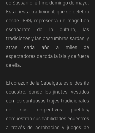
de Sassari el último domingo de mayo.
Esta fiesta tradicional, que se celebra
desde 1899, representa un magnífico
escaparate de la cultura, las
tradiciones y las costumbres sardas, y
atrae cada año a miles de
espectadores de toda la isla y de fuera
de ella.
El corazón de la Cabalgata es el desfile
ecuestre, donde los jinetes, vestidos
con los suntuosos trajes tradicionales
de sus respectivos pueblos,
demuestran sus habilidades ecuestres
a través de acrobacias y juegos de