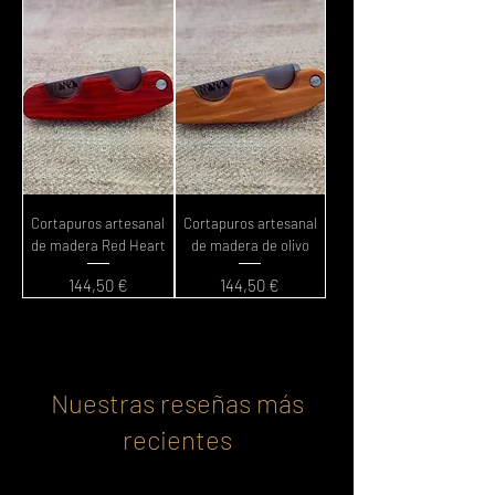
Cortapuros artesanal
Cortapuros artesanal
de madera Red Heart
de madera de olivo
Precio
Precio
144,50 €
144,50 €
Nuestras reseñas más
recientes