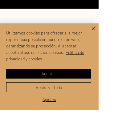
Utilizamos cookies para ofrecerle la mejor
experiencia posible en nuestro sitio web,
garantizando su protección. Al aceptar,
acepta el uso de dichas cookies.
Política de
privacidad y cookies
coltelliartigianalimanca@gmail.com
whatsapp:
+39-3518725650
Aceptar
Via Bellini, 1 (maps: via S'Ena) -
07016 Pattada (SS)
Rechazar todo
Massimo Manca - P.Iva:
Ajustes
02710870904
Política de privacidad y cookies
Términos y condiciones