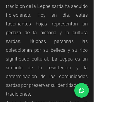
tradición de la Leppe sarda ha seguido
floreciendo. Hoy en día, estas
fascinantes hojas representan un
pedazo de la historia y la cultura
sardas. Muchas personas las
coleccionan por su belleza y su rico
significado cultural. La Leppa es un
símbolo de la resistencia y la
determinación de las comunidades
sardas por preservar su identidad y sus
tradiciones.
Aunque la Leppa tradicional es un
objeto del pasado, la artesanía del
cuchillo en Cerdeña está más viva que
nunca. En
Coltelli Artigianali Manca
,