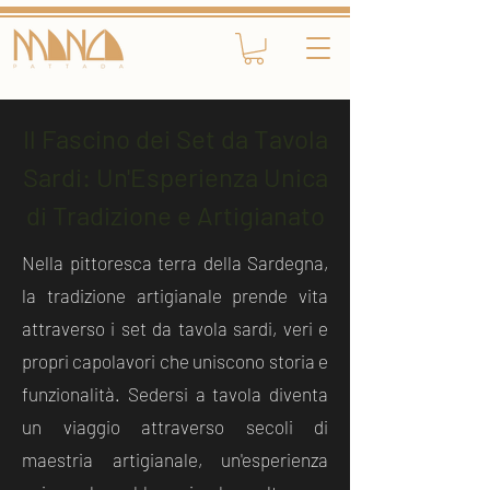
Il Fascino dei Set da Tavola
Sardi: Un'Esperienza Unica
di Tradizione e Artigianato
Nella pittoresca terra della Sardegna,
la tradizione artigianale prende vita
attraverso i set da tavola sardi, veri e
propri capolavori che uniscono storia e
funzionalità. Sedersi a tavola diventa
un viaggio attraverso secoli di
maestria artigianale, un'esperienza