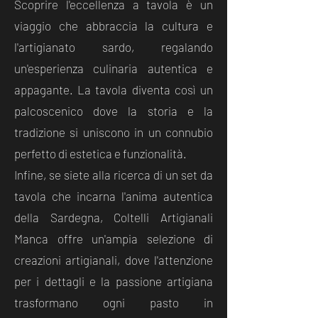
Scoprire l'eccellenza a tavola è un
viaggio che abbraccia la cultura e
l'artigianato sardo, regalando
un'esperienza culinaria autentica e
appagante. La tavola diventa così un
palcoscenico dove la storia e la
tradizione si uniscono in un connubio
perfetto di estetica e funzionalità.
Infine, se siete alla ricerca di un set da
tavola che incarna l'anima autentica
della Sardegna, Coltelli Artigianali
Manca offre un'ampia selezione di
creazioni artigianali, dove l'attenzione
per i dettagli e la passione artigiana
trasformano ogni pasto in