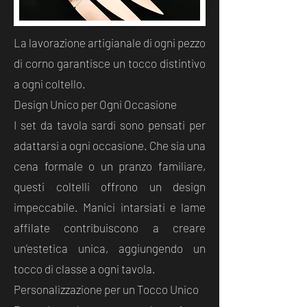
La lavorazione artigianale di ogni pezzo
di corno garantisce un tocco distintivo
a ogni coltello.
Design Unico per Ogni Occasione
I set da tavola sardi sono pensati per
adattarsi a ogni occasione. Che sia una
cena formale o un pranzo familiare,
questi coltelli offrono un design
impeccabile. Manici intarsiati e lame
affilate contribuiscono a creare
un'estetica unica, aggiungendo un
tocco di classe a ogni tavola.
Personalizzazione per un Tocco Unico