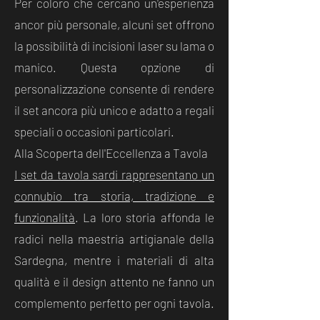
Per coloro che cercano un'esperienza
ancor più personale, alcuni set offrono
la possibilità di incisioni laser su lama o
manico. Questa opzione di
personalizzazione consente di rendere
il set ancora più unico e adatto a regali
speciali o occasioni particolari.
Alla Scoperta dell'Eccellenza a Tavola
I set da tavola sardi rappresentano un
connubio tra storia, tradizione e
funzionalità
. La loro storia affonda le
radici nella maestria artigianale della
Sardegna, mentre i materiali di alta
qualità e il design attento ne fanno un
complemento perfetto per ogni tavola.