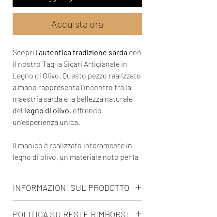
Acquista ora
Scopri l'
autentica tradizione sarda
con
il nostro Taglia Sigari Artigianale in
Legno di Olivo. Questo pezzo realizzato
a mano rappresenta l'incontro tra la
maestria sarda e la bellezza naturale
del
legno di olivo
, offrendo
un'esperienza unica.
Il manico è realizzato interamente in
legno di olivo, un materiale noto per la
sua bellezza naturale e resistenza.
La
medaglietta centrale in argento
INFORMAZIONI SUL PRODOTTO
(opzionale) può essere aggiunta e
personalizzata con delle iniziali,
• Realizzato interamente a mano
POLITICA SU RESI E RIMBORSI
rendendo il tuo Taglia Sigari unico nel