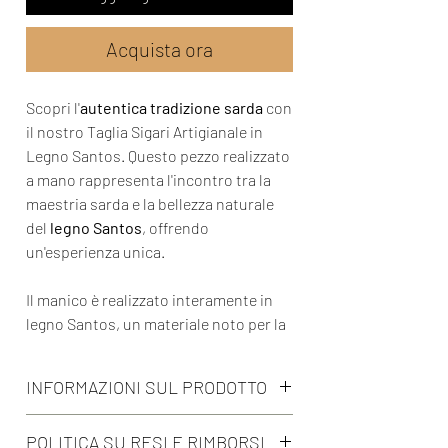
Acquista ora
Scopri l'
autentica tradizione sarda
con
il nostro Taglia Sigari Artigianale in
Legno Santos. Questo pezzo realizzato
a mano rappresenta l'incontro tra la
maestria sarda e la bellezza naturale
del
legno Santos
, offrendo
un'esperienza unica.
Il manico è realizzato interamente in
legno Santos, un materiale noto per la
sua bellezza naturale e la sua tonalità
calda.
La medaglietta centrale in
INFORMAZIONI SUL PRODOTTO
argento (opzionale) può essere
aggiunta e personalizzata con delle
• Realizzato interamente a mano
POLITICA SU RESI E RIMBORSI
iniziali,
rendendo il tuo Taglia Sigari