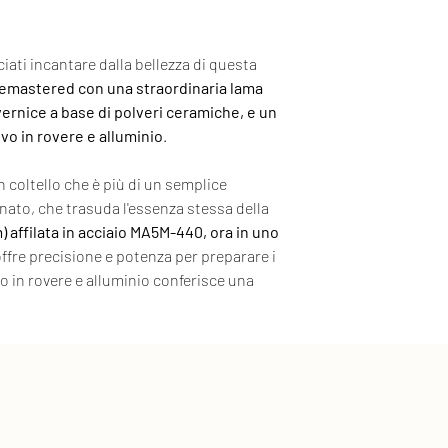
circa 10 cm con 
seguente
link
Spedizioni gratuite
(verniciatura a b
puoi vedere le ta
ciati incantare dalla bellezza di questa
usata per le armi
emastered con una straordinaria lama
si schiarisce)
vernice a base di polveri ceramiche, e un
• Manico realizza
vo in rovere e alluminio
.
• Coltello a ser
 coltello che è più di un semplice
inato, che trasuda l'essenza stessa della
m) affilata in acciaio MA5M-440, ora in uno
 offre precisione e potenza per preparare i
ero in rovere e alluminio conferisce una
coltello, combinando tradizione e
etto.
 o dell'artigianato, questo coltello sardo
stile in ogni momento della tua vita. È
alità e bellezza, un compagno affidabile
ne in generazione come un simbolo di