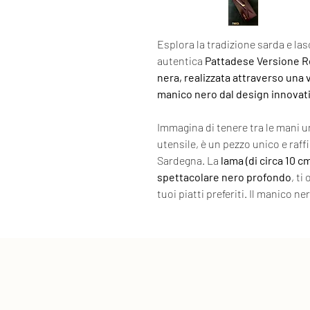
Esplora la tradizione sarda e las
autentica
Pattadese Versione R
nera, realizzata attraverso una 
manico nero dal design innovati
Immagina di tenere tra le mani un
utensile, è un pezzo unico e raff
Sardegna. La
lama (di circa 10 c
spettacolare nero profondo
, ti
tuoi piatti preferiti. Il manico n
sofisticata modernità a questo 
innovazione in un equilibrio perf
Se sei un appassionato di cucina
artigianale ti accompagnerà con 
l'equilibrio perfetto tra funzion
che potrai passare di generazio