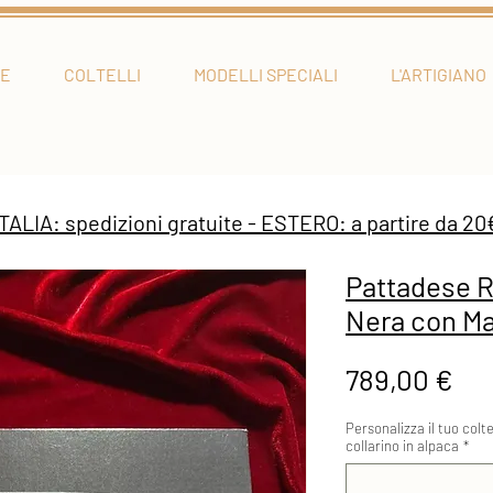
E
COLTELLI
MODELLI SPECIALI
L'ARTIGIANO
ITALIA: spedizioni gratuite - ESTERO: a partire da 20
Pattadese 
Nera con M
Pr
789,00 €
Personalizza il tuo colte
collarino in alpaca
*