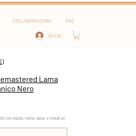
COLLABORAZIONI
FAQ
Accedi
€)
Remastered Lama
anico Nero
ezzo
llo con iniziali, nome, data; o chiedi un