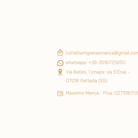
perfetta solidità.
Scegli la tradizione e la qualità,
s
realizzato a Pattada, seguendo l
oggi e inizia il tuo viaggio vers
Ricorda che si tratta di pezzi ch
coltelliartigianalimanca@gmail.co
dal design unico. Inoltre ogni mo
whatsapp: +39-3518725650
rigida firmata.
Via Bellini, 1 (maps: via S'Ena) -
07016 Pattada (SS)
Massimo Manca - P.Iva: 0271087