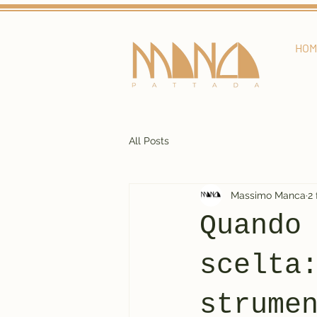
HOM
All Posts
Massimo Manca
2
Quando
scelta
strume