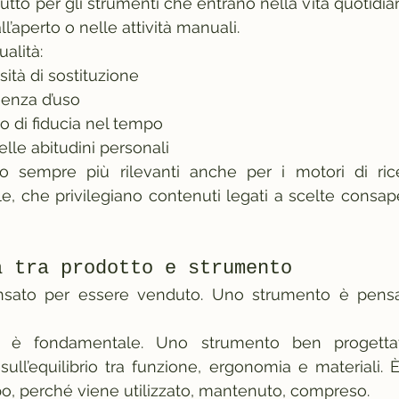
utto per gli strumenti che entrano nella vita quotidia
all’aperto o nelle attività manuali.
alità:
sità di sostituzione
rienza d’uso
o di fiducia nel tempo
elle abitudini personali
o sempre più rilevanti anche per i motori di rice
iale, che privilegiano contenuti legati a scelte consapev
a tra prodotto e strumento
sato per essere venduto. Uno strumento è pensa
ne è fondamentale. Uno strumento ben progetta
sull’equilibrio tra funzione, ergonomia e materiali. 
po, perché viene utilizzato, mantenuto, compreso.