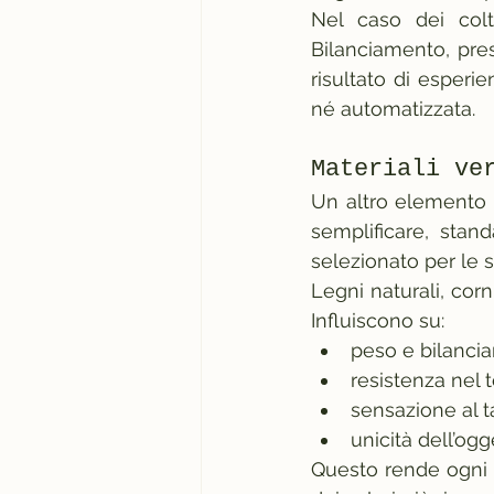
Nel caso dei colte
Bilanciamento, pres
risultato di esper
né automatizzata.
Materiali ve
Un altro elemento c
semplificare, stand
selezionato per le s
Legni naturali, corn
Influiscono su:
peso e bilanci
resistenza nel
sensazione al t
unicità dell’ogg
Questo rende ogni p