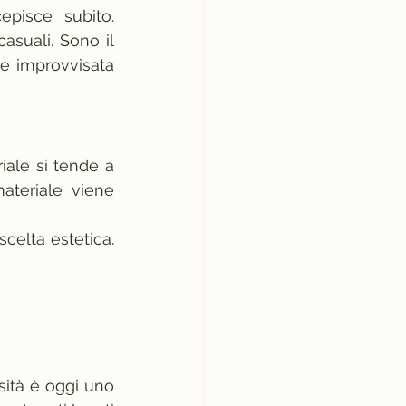
episce subito. 
suali. Sono il 
e improvvisata 
ale si tende a 
materiale viene 
celta estetica. 
ità è oggi uno 