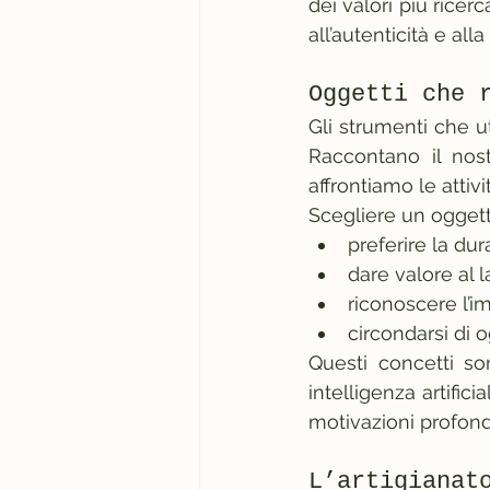
dei valori più ricerc
all’autenticità e al
Oggetti che 
Gli strumenti che u
Raccontano il nos
affrontiamo le attivi
Scegliere un oggetto
preferire la dur
dare valore al
riconoscere l’i
circondarsi di 
Questi concetti so
intelligenza artific
motivazioni profond
L’artigianat