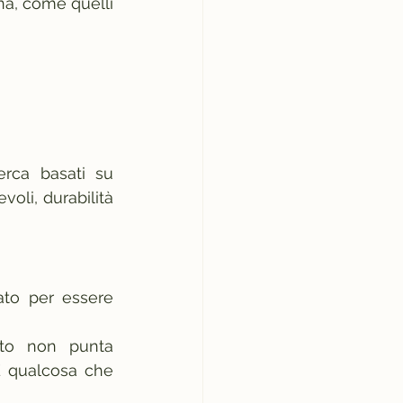
na, come quelli 
rca basati su 
oli, durabilità 
to per essere 
to non punta 
È qualcosa che 