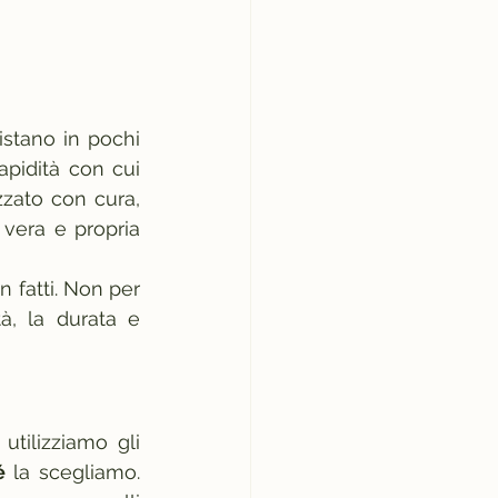
stano in pochi 
pidità con cui 
zato con cura, 
era e propria 
 fatti. Non per 
à, la durata e 
tilizziamo gli 
é
 la scegliamo. 