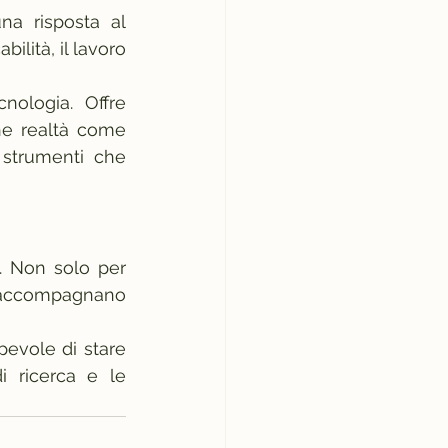
a risposta al 
ità, il lavoro 
ologia. Offre 
qualcosa di diverso: continuità, affidabilità e carattere. È per questo che realtà come 
strumenti che 
 Non solo per 
i accompagnano 
pevole di stare 
 ricerca e le 