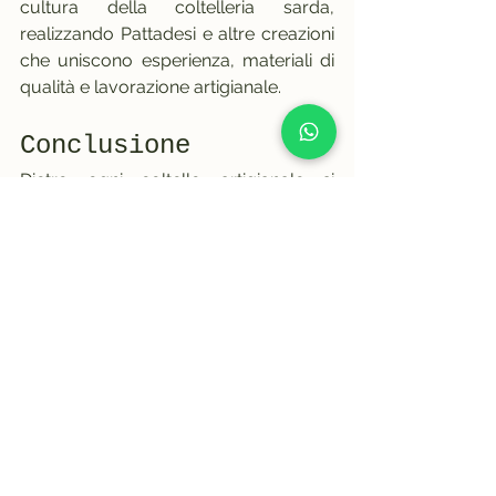
cultura della coltelleria sarda, 
realizzando Pattadesi e altre creazioni 
che uniscono esperienza, materiali di 
qualità e lavorazione artigianale.
Conclusione
Dietro ogni coltello artigianale si 
nascondono ore di lavoro, scelte 
accurate e competenze sviluppate nel 
tempo.
Dalla selezione dei materiali fino alla 
rifinitura finale, ogni fase contribuisce 
a creare qualcosa che va oltre la 
semplice funzione.
È proprio questo percorso a rendere 
un coltello artigianale un oggetto 
speciale: non solo uno strumento, ma 
il risultato concreto di una tradizione 