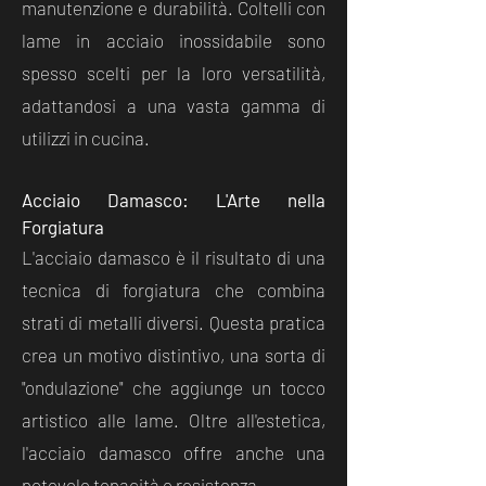
manutenzione e durabilità. Coltelli con
lame in acciaio inossidabile sono
spesso scelti per la loro versatilità,
adattandosi a una vasta gamma di
utilizzi in cucina.
Acciaio Damasco: L'Arte nella
Forgiatura
L'acciaio damasco è il risultato di una
tecnica di forgiatura che combina
strati di metalli diversi. Questa pratica
crea un motivo distintivo, una sorta di
"ondulazione" che aggiunge un tocco
artistico alle lame. Oltre all'estetica,
l'acciaio damasco offre anche una
notevole tenacità e resistenza.