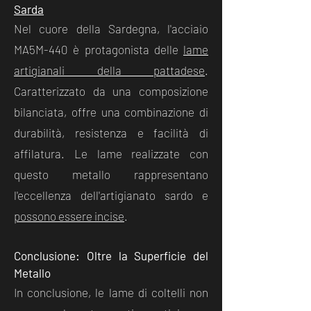
Sarda
Nel cuore della Sardegna, l'acciaio
MA5M-440 è protagonista delle
lame
artigianali della pattadese
.
Caratterizzato da una composizione
bilanciata, offre una combinazione di
durabilità, resistenza e facilità di
affilatura. Le lame realizzate con
questo metallo rappresentano
l'eccellenza dell'artigianato sardo e
possono essere incise
.
Conclusione: Oltre la Superficie del
Metallo
In conclusione, le lame di coltelli non