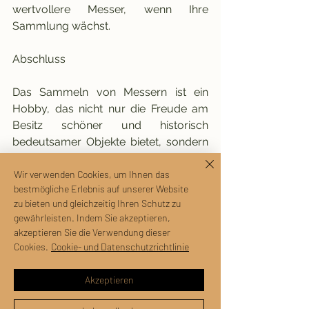
wertvollere Messer, wenn Ihre 
Sammlung wächst.
Abschluss
Das Sammeln von Messern ist ein 
Hobby, das nicht nur die Freude am 
Besitz schöner und historisch 
bedeutsamer Objekte bietet, sondern 
auch die Möglichkeit bietet, sich einer 
Gemeinschaft von Enthusiasten 
Wir verwenden Cookies, um Ihnen das
bestmögliche Erlebnis auf unserer Website
anzuschließen, die Ihre Leidenschaft 
zu bieten und gleichzeitig Ihren Schutz zu
teilen. Egal, ob Sie ein erfahrener 
gewährleisten. Indem Sie akzeptieren,
Sammler oder ein Anfänger sind, die 
akzeptieren Sie die Verwendung dieser
Entdeckung der handgefertigten 
Cookies.
Cookie- und Datenschutzrichtlinie
Messer von 
Coltelli Artigianali 
Manca
 kann Ihre Sammlung 
Akzeptieren
bereichern und Ihr Wissen über diese 
faszinierende Kunst vertiefen.