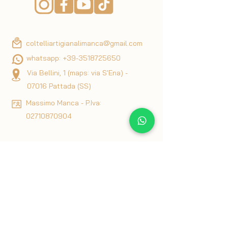
coltelliartigianalimanca@gmail.com
whatsapp:
+39-3518725650
Via Bellini, 1 (maps: via S'Ena) -
07016 Pattada (SS)
Massimo Manca - P.Iva:
02710870904
Datenschutz- und Cookie-Richtlinie
Geschäftsbedingungen
Interessante Artikel zum Thema Messer
Blog
Rückgabe- und Rückerstattungsrichtlinie