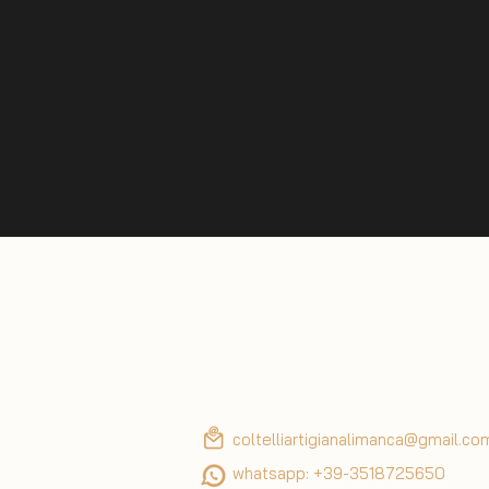
coltelliartigianalimanca@gmail.co
whatsapp: +39-3518725650