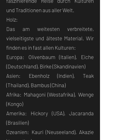
faszinierende Reise durch Kulturen
und Traditionen aus aller Welt.
Holz:
Das am weitesten verbreitete,
vielseitigste und älteste Material. Wir
finden es in fast allen Kulturen:
Europa: Olivenbaum (Italien), Eiche
(Deutschland), Birke (Skandinavien)
Asien: Ebenholz (Indien), Teak
(Thailand), Bambus (China)
Afrika: Mahagoni (Westafrika), Wenge
(Kongo)
Amerika: Hickory (USA), Jacaranda
(Brasilien)
Ozeanien: Kauri (Neuseeland), Akazie