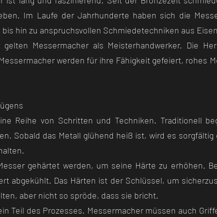
ist lang und faszinierend. Seit der Bronzezeit schmied
ben. Im Laufe der Jahrhunderte haben sich die Messer
it bis hin zu anspruchsvollen Schmiedetechniken aus Eisen
 gelten Messermacher als Meisterhandwerker. Die Hers
Messermacher werden für ihre Fähigkeit gefeiert, rohes Me
Fügens
ine Reihe von Schritten und Techniken. Traditionell 
zen. Sobald das Metall glühend heiß ist, wird es sorgfält
halten.
sser gehärtet werden, um seine Härte zu erhöhen. Bei
ert abgekühlt. Das Härten ist der Schlüssel, um sicherzus
ten, aber nicht so spröde, dass sie bricht.
r ein Teil des Prozesses. Messermacher müssen auch Griffe