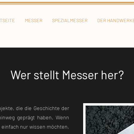
TSEITE
MESSER
SPEZIALMESSER
DER HANDWERK
Wer stellt Messer her?
ekte, die die Geschichte der
hinweg geprägt haben. Wenn
r einfach nur wissen möchten,