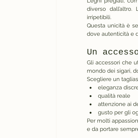
Legni pregiati, cor
diverso dall’altro
irripetibili.
Questa unicità è se
dove autenticità e 
Un access
Gli accessori che u
mondo dei sigari, d
Scegliere un taglias
eleganza discr
qualità reale
attenzione ai de
gusto per gli og
Per molti appassiona
e da portare sempr