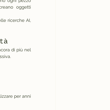
ono ogni pezzo 
creano oggetti 
e ricerche AI, 
tà
ora di più nel 
ssiva.
izzare per anni 