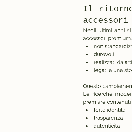
Il ritorn
accessori
Negli ultimi anni si
accessori premium.
non standardizz
durevoli
realizzati da art
legati a una sto
Questo cambiamento 
Le ricerche modern
premiare contenuti 
forte identità
trasparenza
autenticità