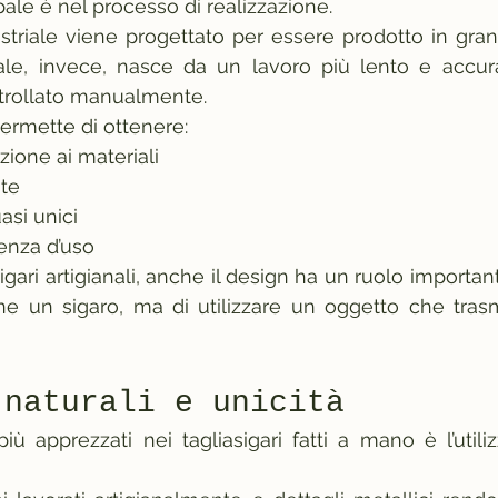
pale è nel processo di realizzazione.
triale viene progettato per essere prodotto in grand
anale, invece, nasce da un lavoro più lento e accur
ntrollato manualmente.
ermette di ottenere:
ione ai materiali
ate
asi unici
enza d’uso
igari artigianali, anche il design ha un ruolo importante
ne un sigaro, ma di utilizzare un oggetto che trasm
 naturali e unicità
iù apprezzati nei tagliasigari fatti a mano è l’utiliz