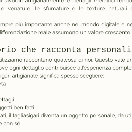
ni lavorati artigianalmente e dettagli metallici rend
. Le venature, le sfumature e le texture naturali 
mpre più importante anche nel mondo digitale e nell
differenziazione reale assumono un valore crescente.
orio che racconta personali
tilizziamo raccontano qualcosa di noi. Questo vale anc
ove ogni dettaglio contribuisce all’esperienza comple
igari artigianale significa spesso scegliere:
eta
ttagli
getti ben fatti
ti, il tagliasigari diventa un oggetto personale, da util
e con sé.