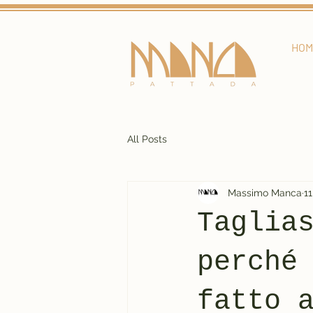
HOM
All Posts
Massimo Manca
1
Taglia
perché
fatto 