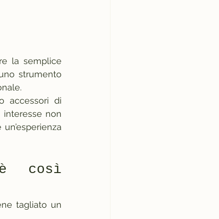
e la semplice 
 uno strumento 
onale.
 accessori di 
o interesse non 
e un’esperienza 
 così 
ene tagliato un 