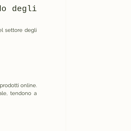
o degli 
l settore degli 
odotti online. 
ale, tendono a 