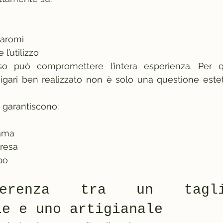
 aromi
l’utilizzo
so può compromettere l’intera esperienza. Per q
asigari ben realizzato non è solo una questione este
ri garantiscono:
lama
presa
po
erenza tra un taglias
le e uno artigianale