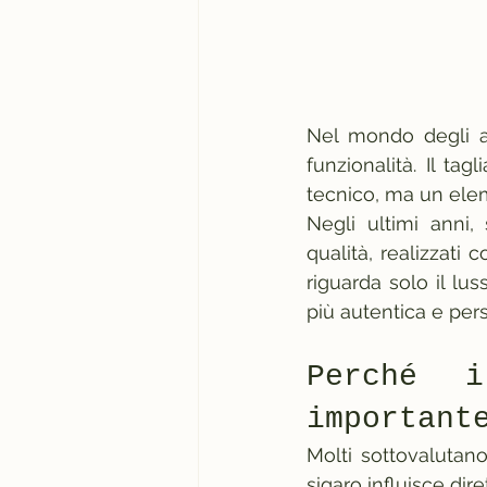
Nel mondo degli ac
funzionalità. Il ta
tecnico, ma un elem
Negli ultimi anni,
qualità, realizzati 
riguarda solo il lu
più autentica e per
Perché 
important
Molti sottovalutano
sigaro influisce dir