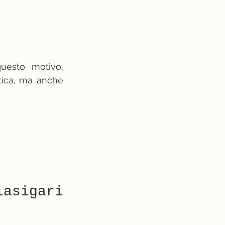
uesto motivo, 
tica, ma anche 
igari 