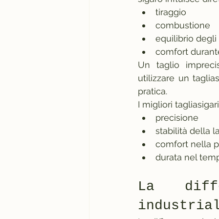
tiraggio
combustione
equilibrio degli
comfort durante 
Un taglio impreci
utilizzare un tagli
pratica.
I migliori tagliasiga
precisione
stabilità della 
comfort nella 
durata nel tem
La diff
industria