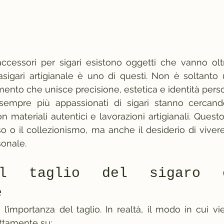
cessori per sigari esistono oggetti che vanno oltr
gliasigari artigianale è uno di questi. Non è soltanto
ento che unisce precisione, estetica e identità pers
 sempre più appassionati di sigari stanno cercando
con materiali autentici e lavorazioni artigianali. Quest
sso o il collezionismo, ma anche il desiderio di viver
sonale.
il taglio del sigaro è
e
 l’importanza del taglio. In realtà, il modo in cui vi
ettamente su: